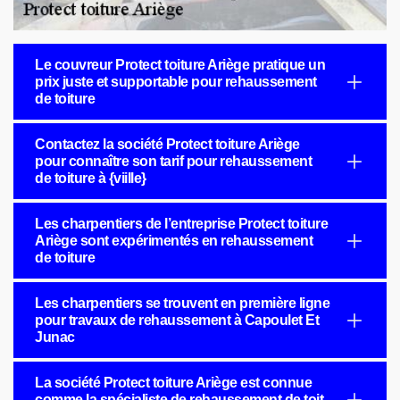
Le couvreur Protect toiture Ariège pratique un
prix juste et supportable pour rehaussement
de toiture
Contactez la société Protect toiture Ariège
pour connaître son tarif pour rehaussement
de toiture à {viille}
Les charpentiers de l’entreprise Protect toiture
Ariège sont expérimentés en rehaussement
de toiture
Les charpentiers se trouvent en première ligne
pour travaux de rehaussement à Capoulet Et
Junac
La société Protect toiture Ariège est connue
comme la spécialiste de rehaussement de toit