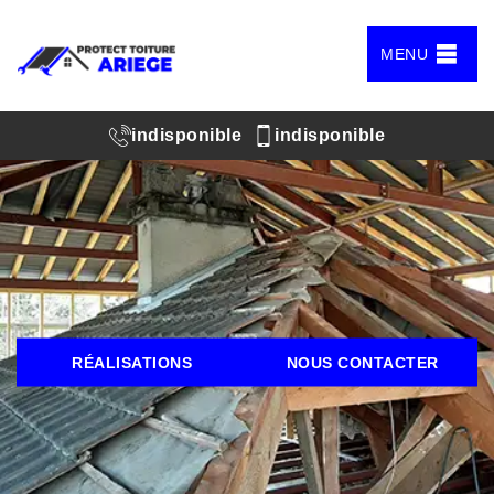
MENU
indisponible
indisponible
RÉALISATIONS
NOUS CONTACTER