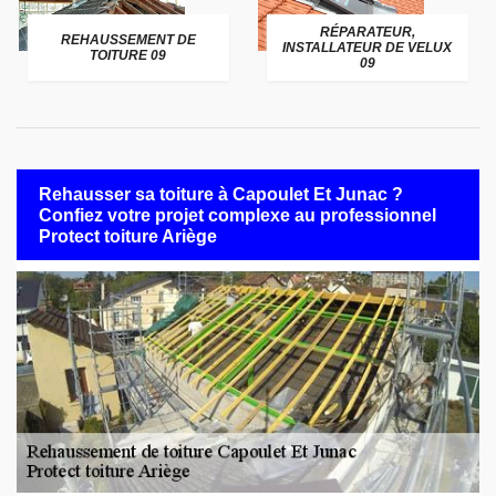
RÉPARATEUR,
REHAUSSEMENT DE
INSTALLATEUR DE VELUX
TOITURE 09
09
Rehausser sa toiture à Capoulet Et Junac ?
Confiez votre projet complexe au professionnel
Protect toiture Ariège