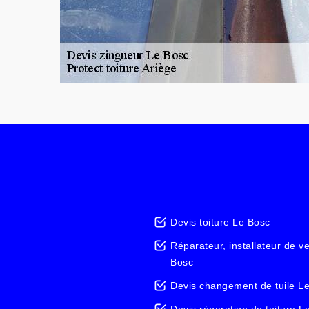
Devis toiture Le Bosc
Réparateur, installateur de v
Bosc
Devis changement de tuile L