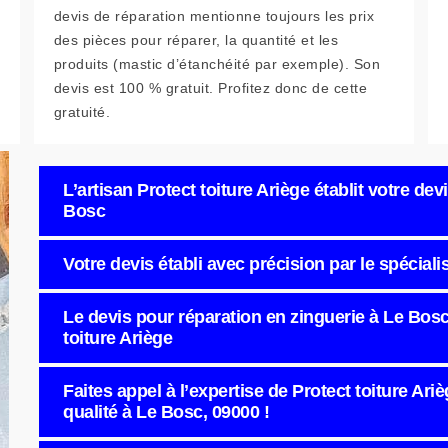
devis de réparation mentionne toujours les prix
des pièces pour réparer, la quantité et les
produits (mastic d’étanchéité par exemple). Son
devis est 100 % gratuit. Profitez donc de cette
gratuité.
L’artisan Protect toiture Ariège établit votre de
Bosc
Votre devis établi avec précision par le spéciali
Le devis pour réparation en zinguerie à Le Bosc 
toiture Ariège
Faites appel à l’expertise de Protect toiture Ar
qualité à Le Bosc, 09000 !