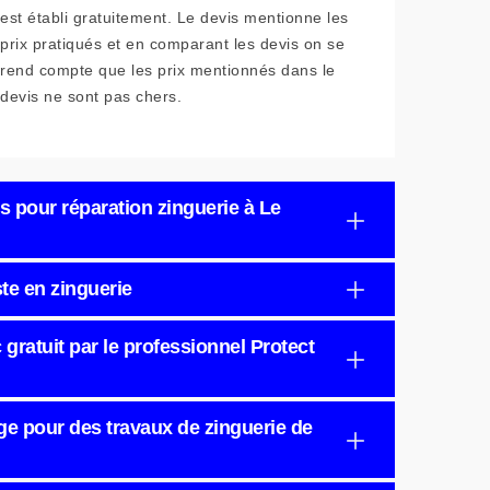
est établi gratuitement. Le devis mentionne les
prix pratiqués et en comparant les devis on se
rend compte que les prix mentionnés dans le
devis ne sont pas chers.
vis pour réparation zinguerie à Le
ste en zinguerie
gratuit par le professionnel Protect
iège pour des travaux de zinguerie de