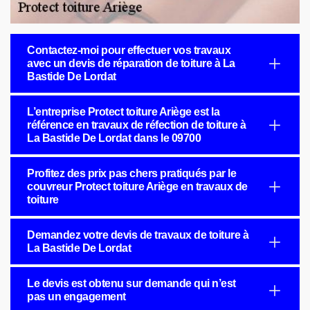
Contactez-moi pour effectuer vos travaux
avec un devis de réparation de toiture à La
Bastide De Lordat
L’entreprise Protect toiture Ariège est la
référence en travaux de réfection de toiture à
La Bastide De Lordat dans le 09700
Profitez des prix pas chers pratiqués par le
couvreur Protect toiture Ariège en travaux de
toiture
Demandez votre devis de travaux de toiture à
La Bastide De Lordat
Le devis est obtenu sur demande qui n’est
pas un engagement