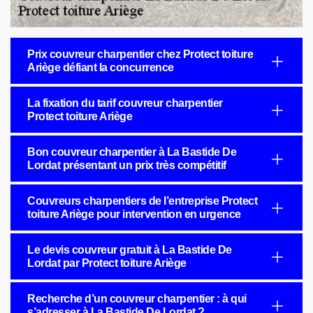
Prix couvreur charpentier chez Protect toiture
Ariège défiant la concurrence
La fixation du tarif couvreur charpentier
Protect toiture Ariège
Bon couvreur charpentier à La Bastide De
Lordat présentant un prix très compétitif
Couvreurs charpentiers de l’entreprise Protect
toiture Ariège pour intervention en urgence
Le devis couvreur gratuit à La Bastide De
Lordat par Protect toiture Ariège
Recherche d’un couvreur charpentier : à qui
s’adresser à La Bastide De Lordat ?