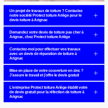
Un projet de travaux de toiture ? Contactez
notre société Protect toiture Ariège pour le
devis toiture à Arignac
Demandez votre devis de toiture pas cher à
Arignac, chez Protect toiture Ariège
Contactez-moi pour effectuer vos travaux
avec un devis de réparation de toiture à
Arignac
Mise en place de votre couverture en zinc ?
J’assure le travail et j’offre le devis gratuit
L’entreprise Protect toiture Ariège établit votre
de devis gratuit pour la réfection de toiture à
Arignac