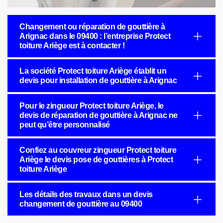
Changement ou réparation de gouttière à
Arignac dans le 09400 : l’entreprise Protect
toiture Ariège est à contacter !
La société Protect toiture Ariège établit un
devis pour installation de gouttière à Arignac
Pour le zingueur Protect toiture Ariège, le
devis de réparation de gouttière à Arignac ne
peut qu’être personnalisé
Confiez au couvreur zingueur Protect toiture
Ariège le devis pose de gouttières à Protect
toiture Ariège
Les détails des travaux dans un devis
changement de gouttière au 09400