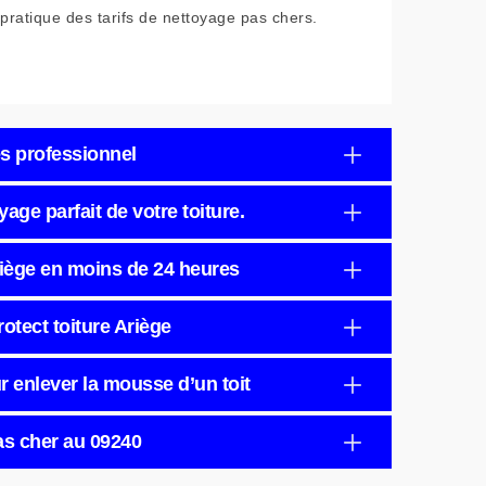
pratique des tarifs de nettoyage pas chers.
ès professionnel
age parfait de votre toiture.
Ariège en moins de 24 heures
rotect toiture Ariège
ur enlever la mousse d’un toit
as cher au 09240