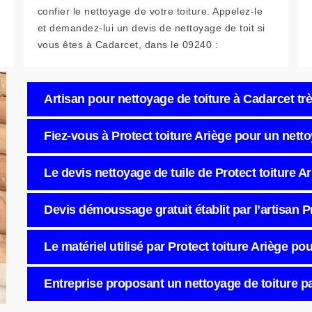
confier le nettoyage de votre toiture. Appelez-le
et demandez-lui un devis de nettoyage de toit si
vous êtes à Cadarcet, dans le 09240 :
Artisan pour nettoyage de toiture à Cadarcet tr
Fiez-vous à Protect toiture Ariège pour un nettoy
Le devis nettoyage de tuile de Protect toiture 
Devis démoussage gratuit établit par l’artisan P
Le matériel utilisé par Protect toiture Ariège po
Entreprise proposant un nettoyage de toiture p