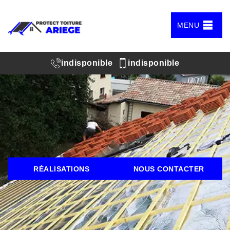
MENU
indisponible
indisponible
RÉALISATIONS
NOUS CONTACTER