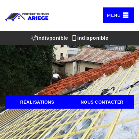
MENU
indisponible
indisponible
RÉALISATIONS
NOUS CONTACTER