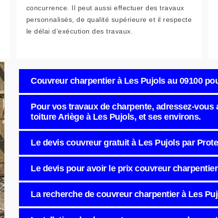
concurrence. Il peut aussi effectuer des travaux
personnalisés, de qualité supérieure et il respecte
le délai d’exécution des travaux.
Couvreur charpentier à Les Pujols au 09100 pou
Pour vos travaux de charpente, adressez-vous 
toiture Ariège à Les Pujols, et ses environs.
Le devis couvreur gratuit à Les Pujols par Prote
Le devis pour avoir le prix couvreur charpentie
La recherche de couvreur charpentier à Les Pujo