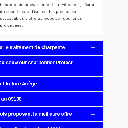
toiture et de la charpente. Le revêtement, l’écran
de sous-toiture, l’isolant, les pannes sont
susceptibles d’être abimées par des fuites
prolongées.
r le traitement de charpente
au couvreur charpentier Protect
ct toiture Ariège
r au 09100
ls proposant la meilleure offre