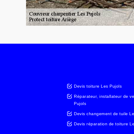
Devis toiture Les Pujols
Réparateur, installateur de v
Pujols
Devis changement de tuile Le
Devis réparation de toiture L