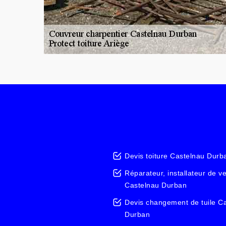
Devis toiture Castelnau Durb
Réparateur, installateur de v
Castelnau Durban
Devis changement de tuile C
Durban