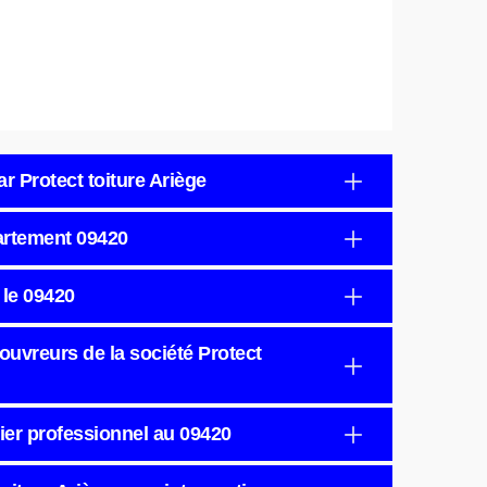
r Protect toiture Ariège
artement 09420
 le 09420
ouvreurs de la société Protect
ier professionnel au 09420