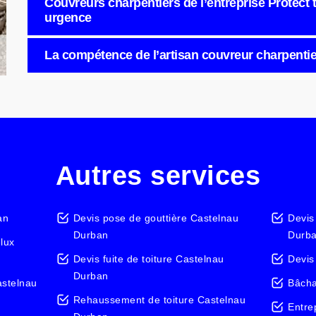
Couvreurs charpentiers de l’entreprise Protect t
urgence
La compétence de l’artisan couvreur charpentier
Autres services
an
Devis pose de gouttière Castelnau
Devis
Durban
Durb
elux
Devis fuite de toiture Castelnau
Devis
Durban
astelnau
Bâcha
Rehaussement de toiture Castelnau
Entre