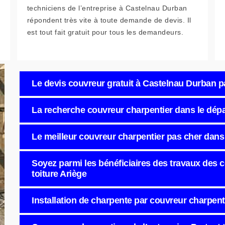
techniciens de l’entreprise à Castelnau Durban
répondent très vite à toute demande de devis. Il
est tout fait gratuit pour tous les demandeurs.
Le devis couvreur gratuit à Castelnau Durban pa
La recherche couvreur charpentier dans le dép
Le meilleur couvreur charpentier pas cher dans
Soyez parmi les bénéficiaires des travaux des c
toiture Ariège
Installation de charpente par couvreur charpent