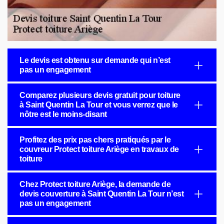
Le devis est obtenu sur demande qui n’est
pas un engagement
Comparez plusieurs devis gratuit pour toiture
à Saint Quentin La Tour et vous verrez que le
nôtre est le moins-disant
Profitez des prix pas chers pratiqués par le
couvreur Protect toiture Ariège en travaux de
toiture
Chez Protect toiture Ariège, la demande de
devis couverture à Saint Quentin La Tour n’est
pas un engagement