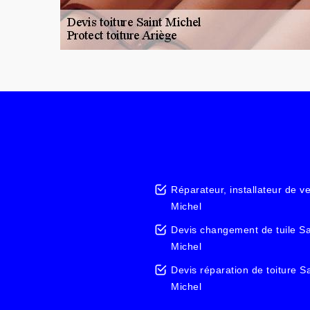
Réparateur, installateur de ve
Michel
Devis changement de tuile Sa
Michel
Devis réparation de toiture Sa
Michel