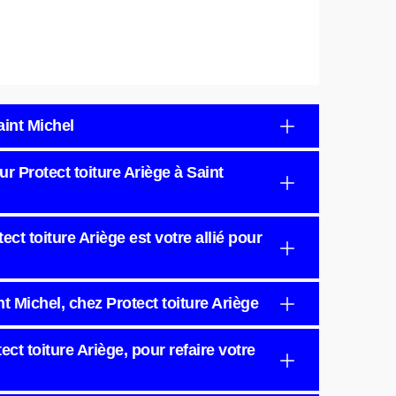
aint Michel
ur Protect toiture Ariège à Saint
tect toiture Ariège est votre allié pour
t Michel, chez Protect toiture Ariège
ct toiture Ariège, pour refaire votre