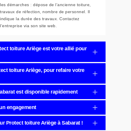
les démarches : dépose de l’ancienne toiture,
travaux de réfection, nombre de personnel. Il
indique la durée des travaux. Contactez
l’entreprise via son site web.
tect toiture Ariège est votre allié pour
ct toiture Ariège, pour refaire votre
abarat est disponible rapidement
s un engagement
ur Protect toiture Ariège à Sabarat !