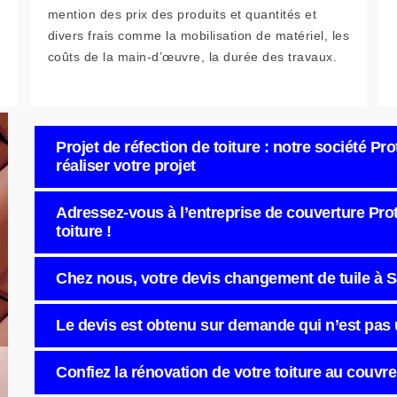
mention des prix des produits et quantités et
divers frais comme la mobilisation de matériel, les
coûts de la main-d’œuvre, la durée des travaux.
Projet de réfection de toiture : notre société Pro
réaliser votre projet
Adressez-vous à l’entreprise de couverture Prote
toiture !
Chez nous, votre devis changement de tuile à S
Le devis est obtenu sur demande qui n’est pa
Confiez la rénovation de votre toiture au couvre