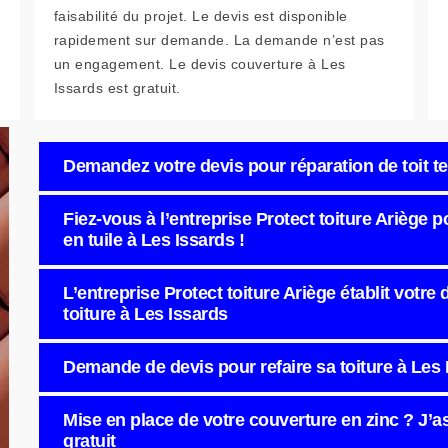
faisabilité du projet. Le devis est disponible
rapidement sur demande. La demande n’est pas
un engagement. Le devis couverture à Les
Issards est gratuit.
Demandez votre devis pour réparation de toit te
Fiez-vous à l’entreprise Protect toiture Ariège 
en tuile à Les Issards !
L’entreprise Protect toiture Ariège établit votre 
toiture à Les Issards
Demande de devis pour refaire sa toiture à Les 
Mise en place de votre couverture en zinc ? J’assu
gratuit