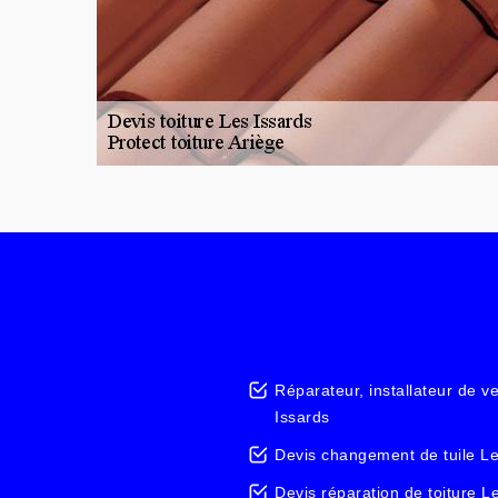
Réparateur, installateur de v
Issards
Devis changement de tuile Le
Devis réparation de toiture L