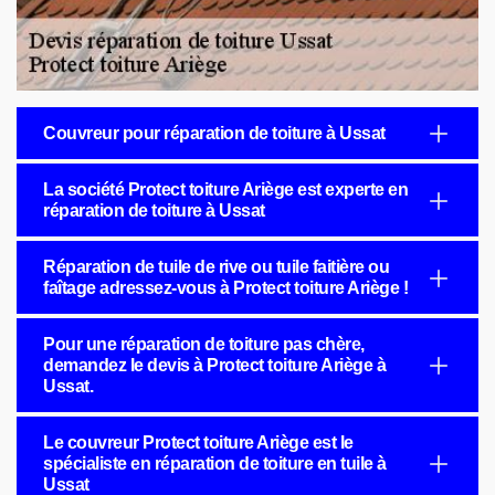
Couvreur pour réparation de toiture à Ussat
La société Protect toiture Ariège est experte en
réparation de toiture à Ussat
Réparation de tuile de rive ou tuile faitière ou
faîtage adressez-vous à Protect toiture Ariège !
Pour une réparation de toiture pas chère,
demandez le devis à Protect toiture Ariège à
Ussat.
Le couvreur Protect toiture Ariège est le
spécialiste en réparation de toiture en tuile à
Ussat