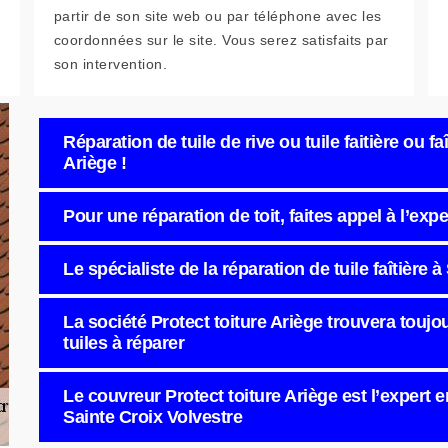
partir de son site web ou par téléphone avec les
coordonnées sur le site. Vous serez satisfaits par
son intervention.
Réparation de tuile de rive ou tuile faitière ou f
Ariège !
Pour une réparation de toit, faites appel à l’expe
Le spécialiste de la réparation de tuile faîtière 
La société Protect toiture Ariège trouvera touj
tuiles à réparer
Le couvreur Protect toiture Ariège est l’expert e
Sainte Croix Volvestre