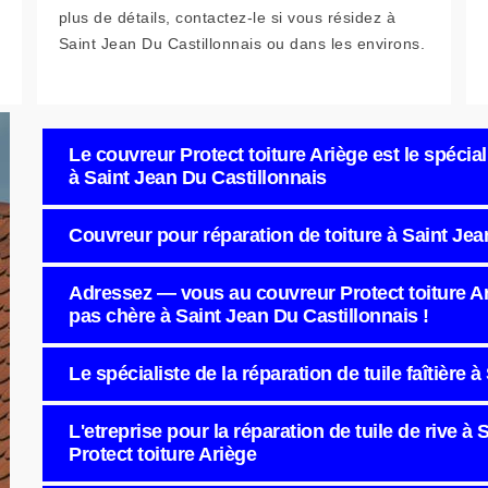
plus de détails, contactez-le si vous résidez à
Saint Jean Du Castillonnais ou dans les environs.
Le couvreur Protect toiture Ariège est le spéciali
à Saint Jean Du Castillonnais
Couvreur pour réparation de toiture à Saint Jea
Adressez — vous au couvreur Protect toiture Ar
pas chère à Saint Jean Du Castillonnais !
Le spécialiste de la réparation de tuile faîtière 
L'etreprise pour la réparation de tuile de rive à
Protect toiture Ariège