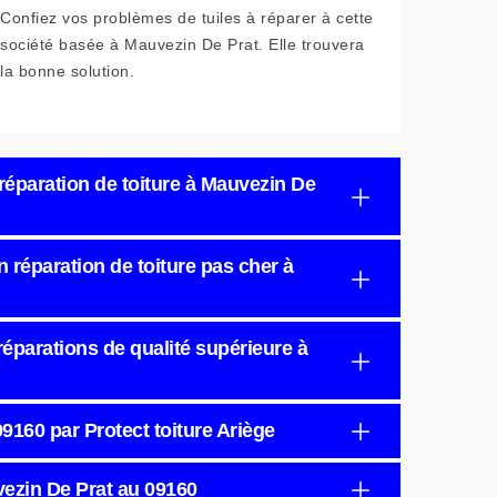
Confiez vos problèmes de tuiles à réparer à cette
société basée à Mauvezin De Prat. Elle trouvera
la bonne solution.
 réparation de toiture à Mauvezin De
n réparation de toiture pas cher à
 réparations de qualité supérieure à
09160 par Protect toiture Ariège
vezin De Prat au 09160