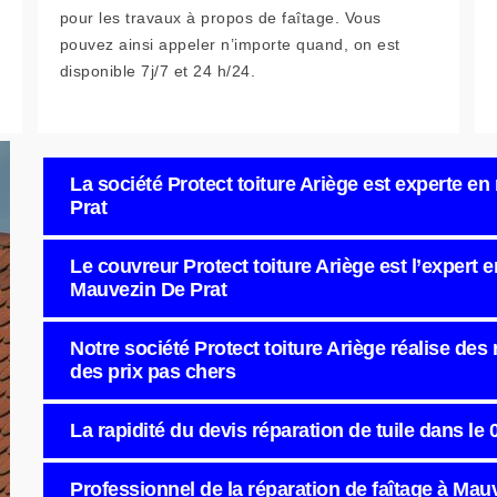
pour les travaux à propos de faîtage. Vous
pouvez ainsi appeler n’importe quand, on est
disponible 7j/7 et 24 h/24.
La société Protect toiture Ariège est experte en
Prat
Le couvreur Protect toiture Ariège est l’expert e
Mauvezin De Prat
Notre société Protect toiture Ariège réalise des
des prix pas chers
La rapidité du devis réparation de tuile dans le 
Professionnel de la réparation de faîtage à Mau