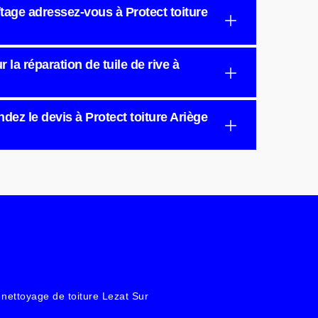
aîtage adressez-vous à Protect toiture
 la réparation de tuile de rive à
dez le devis à Protect toiture Ariège
 nettoyage de toiture Lezat Sur