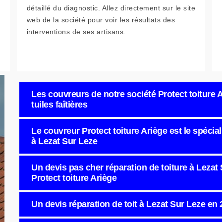
détaillé du diagnostic. Allez directement sur le site
web de la société pour voir les résultats des
interventions de ses artisans.
Les couvreurs de notre société Protect toiture
tuiles faîtières
Le couvreur Protect toiture Ariège est le spéciali
à Lezat Sur Leze
Un devis pas cher réparation de toiture à Lezat S
Protect toiture Ariège
Un devis réparation de toit à Lezat Sur Leze en 