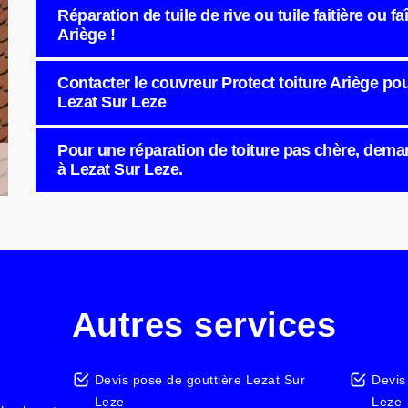
Réparation de tuile de rive ou tuile faitière ou f
Ariège !
Contacter le couvreur Protect toiture Ariège pour
Lezat Sur Leze
Pour une réparation de toiture pas chère, deman
à Lezat Sur Leze.
Autres services
Devis pose de gouttière Lezat Sur
Devis
Leze
Leze