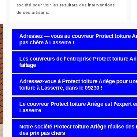
société pour voir les résultats des interventions
de ses artisans.
Adressez — vous au couvreur Protect toiture Ar
pas chère à Lasserre !
Les couvreurs de l’entreprise Protect toiture Ar
faitage
Adressez-vous à Protect toiture Ariège pour u
toiture à Lasserre, dans le 09230 !
Le couvreur Protect toiture Ariège est l’expert e
Lasserre
Notre société Protect toiture Ariège réalise des
des prix pas chers