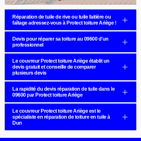
Réparation de tuile de rive ou tuile faitière ou
faîtage adressez-vous à Protect toiture Ariège !
Devis pour réparer sa toiture au 09600 d’un
professionnel
Le couvreur Protect toiture Ariège établit un
devis gratuit et conseille de comparer
plusieurs devis
La rapidité du devis réparation de tuile dans le
09600 par Protect toiture Ariège
Le couvreur Protect toiture Ariège est le
spécialiste en réparation de toiture en tuile à
Dun