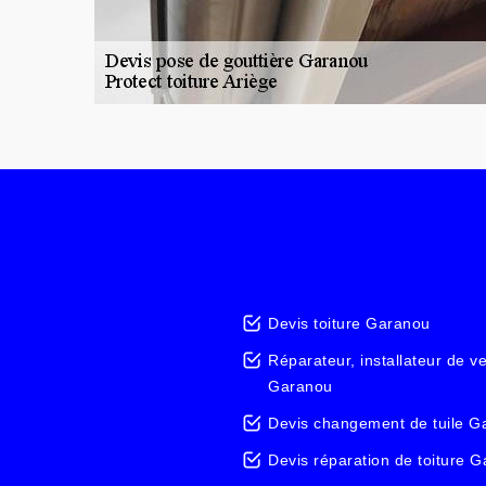
Devis toiture Garanou
Réparateur, installateur de v
Garanou
Devis changement de tuile G
Devis réparation de toiture 