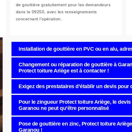
de gouttière gratuitement pour les demandeurs
dans le 09250, avec les renseignements
concernant l’opération.
Installation de gouttière en PVC ou en alu, adre
Changement ou réparation de gouttière à Garano
Protect toiture Ariège est à contacter !
Exigez des prestataires d’établir un devis pou
Pour le zingueur Protect toiture Ariège, le devis
Garanou ne peut qu’être personnalisé
Pose de gouttière en zinc, Protect toiture Ariège
Garanou !