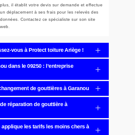
plus, il établit votre devis sur demande et effectue
un déplacement à ses frais pour les relevés des
données. Contactez ce spécialiste sur son site
web.
ssez-vous à Protect toiture Ariège !
u dans le 09250 : l’entreprise
r changement de gouttières à Garanou
 de réparation de gouttière à
 applique les tarifs les moins chers à