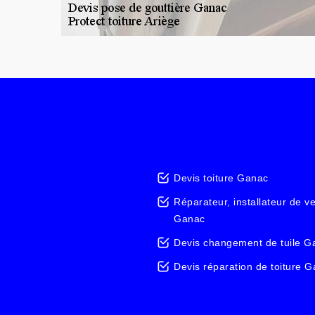
Devis toiture Ganac
Réparateur, installateur de v
Ganac
Devis changement de tuile G
Devis réparation de toiture 