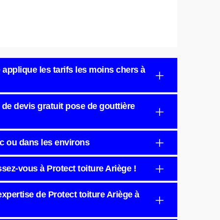
 applique les tarifs les moins chers à
e de devis gratuit pose de gouttière
ac ou dans les environs
ssez-vous à Protect toiture Ariège !
expertise de Protect toiture Ariège à