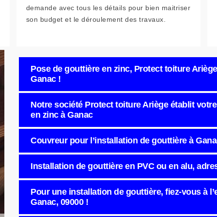
demande avec tous les détails pour bien maitriser
son budget et le déroulement des travaux.
Pose de gouttière en zinc, Protect toiture Ariège
Ganac !
Notre société Protect toiture Ariège établit votr
en zinc à Ganac
Couvreur pour l’installation de gouttière à Gan
Installation de gouttière en PVC ou en alu, adre
Pour une installation de gouttière, fiez-vous à l’
Ganac, 09000 !