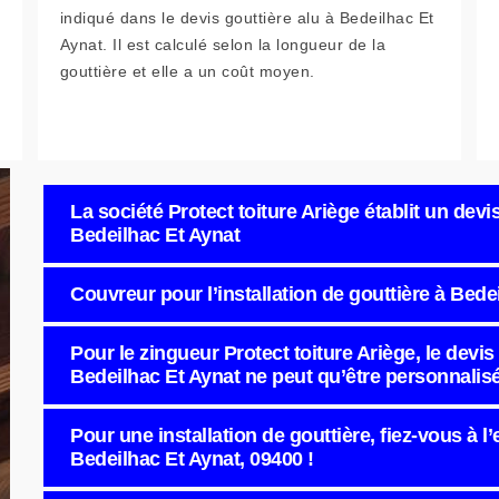
indiqué dans le devis gouttière alu à Bedeilhac Et
Aynat. Il est calculé selon la longueur de la
gouttière et elle a un coût moyen.
La société Protect toiture Ariège établit un devis
Bedeilhac Et Aynat
Couvreur pour l’installation de gouttière à Bed
Pour le zingueur Protect toiture Ariège, le devis
Bedeilhac Et Aynat ne peut qu’être personnalis
Pour une installation de gouttière, fiez-vous à l’
Bedeilhac Et Aynat, 09400 !