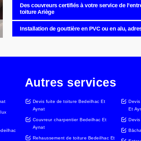
Des couvreurs certifiés à votre service de l’ent
toiture Ariège
Installation de gouttière en PVC ou en alu, adre
Autres services
nat
Devis fuite de toiture Bedeilhac Et
Devis
Aynat
Et Ay
elux
Couvreur charpentier Bedeilhac Et
Devis
Aynat
edeilhac
Bâcha
Rehaussement de toiture Bedeilhac Et