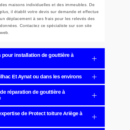
des maisons individuelles et des immeubles. De
plus, il établit votre devis sur demande et effectue
un déplacement à ses frais pour les relevés des
données. Contactez ce spécialiste sur son site
web.
 pour installation de gouttière à
eilhac Et Aynat ou dans les environs
 de réparation de gouttière à
é
expertise de Protect toiture Ariège à