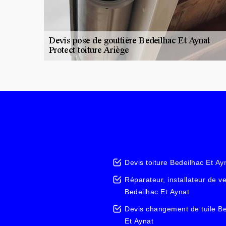
Devis toiture Bedeilhac Et Ay
Réparateur, installateur de v
Bedeilhac Et Aynat
Devis changement de tuile B
Et Aynat