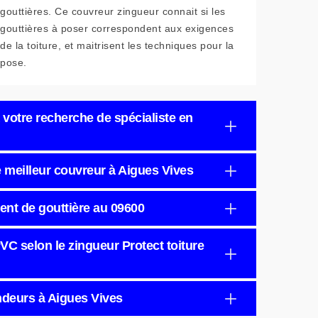
gouttières. Ce couvreur zingueur connait si les
gouttières à poser correspondent aux exigences
de la toiture, et maitrisent les techniques pour la
pose.
 votre recherche de spécialiste en
e meilleur couvreur à Aigues Vives
ent de gouttière au 09600
VC selon le zingueur Protect toiture
ndeurs à Aigues Vives