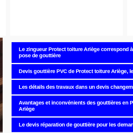
Le zingueur Protect toiture Ariège correspond à
pose de gouttière
Devis gouttière PVC de Protect toiture Ariège, l
Les détails des travaux dans un devis changem
Avantages et inconvénients des gouttières en P
Ariège
Le devis réparation de gouttière pour les dema