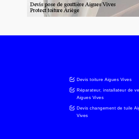
Devis toiture Aigues Vives
Réparateur, installateur de v
Aigues Vives
Devis changement de tuile A
Vives