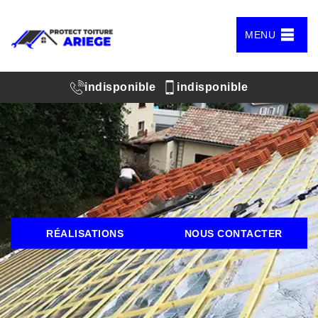
MENU
indisponible
indisponible
RÉALISATIONS
NOUS CONTACTER