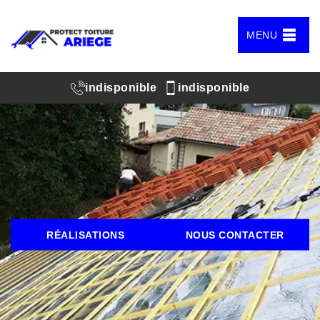
MENU
indisponible
indisponible
RÉALISATIONS
NOUS CONTACTER