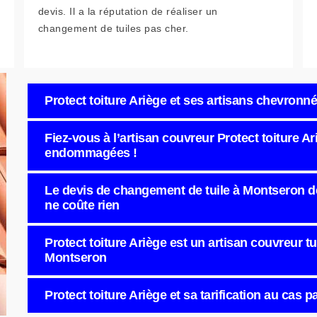
devis. Il a la réputation de réaliser un
changement de tuiles pas cher.
Protect toiture Ariège et ses artisans chevronn
Fiez-vous à l’artisan couvreur Protect toiture A
endommagées !
Le devis de changement de tuile à Montseron de 
ne coûte rien
Protect toiture Ariège est un artisan couvreur t
Montseron
Protect toiture Ariège et sa tarification au cas p