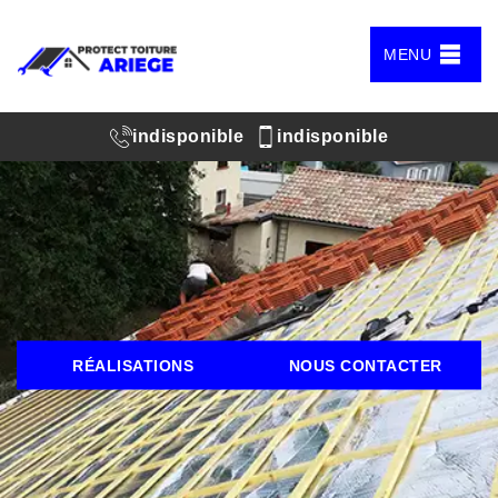
MENU
indisponible
indisponible
RÉALISATIONS
NOUS CONTACTER