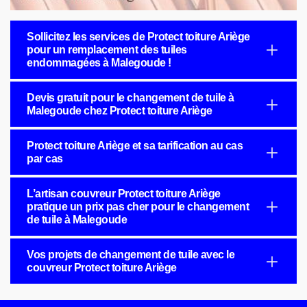
Sollicitez les services de Protect toiture Ariège
pour un remplacement des tuiles
endommagées à Malegoude !
Devis gratuit pour le changement de tuile à
Malegoude chez Protect toiture Ariège
Protect toiture Ariège et sa tarification au cas
par cas
L’artisan couvreur Protect toiture Ariège
pratique un prix pas cher pour le changement
de tuile à Malegoude
Vos projets de changement de tuile avec le
couvreur Protect toiture Ariège