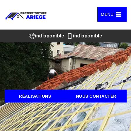
MENU
indisponible
indisponible
RÉALISATIONS
NOUS CONTACTER