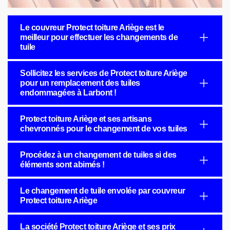
Le couvreur Protect toiture Ariège est le
meilleur pour effectuer les changements de
tuile
Sollicitez les services de Protect toiture Ariège
pour un remplacement des tuiles
endommagées à Larbont !
Protect toiture Ariège et ses artisans
chevronnés pour le changement de vos tuiles
Procédez à un changement de tuiles si des
éléments sont abimés !
Le changement de tuile envolée par couvreur
Protect toiture Ariège
La société Protect toiture Ariège et ses prix