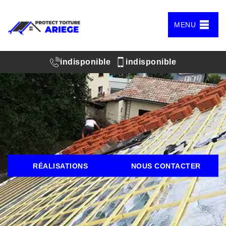
MENU
indisponible
indisponible
RÉALISATIONS
NOUS CONTACTER