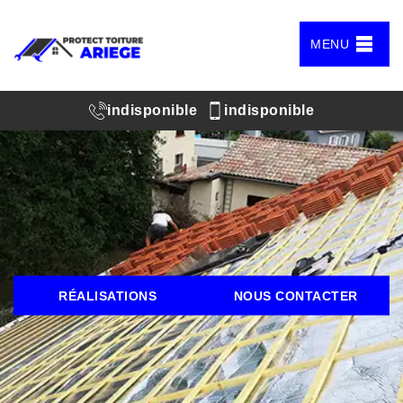
MENU
indisponible
indisponible
RÉALISATIONS
NOUS CONTACTER