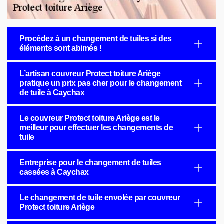
Procédez à un changement de tuiles si des
éléments sont abimés !
L’artisan couvreur Protect toiture Ariège
pratique un prix pas cher pour le changement
de tuile à Caychax
Le couvreur Protect toiture Ariège est le
meilleur pour effectuer les changements de
tuile
Entreprise pour le changement de tuiles
cassées à Caychax
Le changement de tuile envolée par couvreur
Protect toiture Ariège