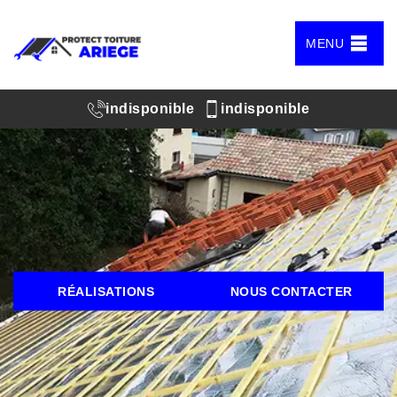
MENU
indisponible
indisponible
RÉALISATIONS
NOUS CONTACTER