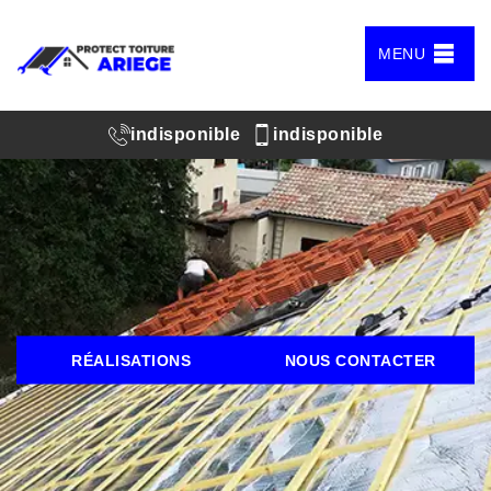
MENU
indisponible
indisponible
RÉALISATIONS
NOUS CONTACTER