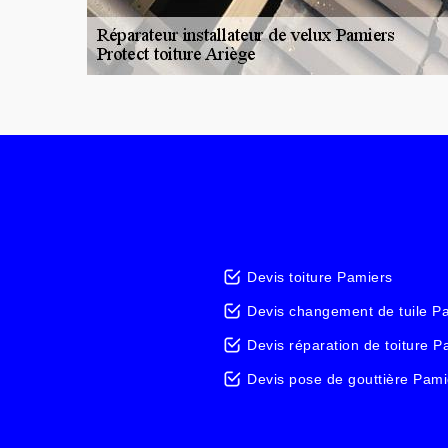
Devis toiture Pamiers
Devis changement de tuile P
Devis réparation de toiture P
Devis pose de gouttière Pami