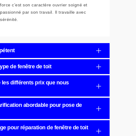
force c’est son caractère ouvrier soigné et
passionné par son travail. Il travaille avec
sérénité.
mpétent
ype de fenêtre de toit
 les différents prix que nous
tarification abordable pour pose de
ge pour réparation de fenêtre de toit