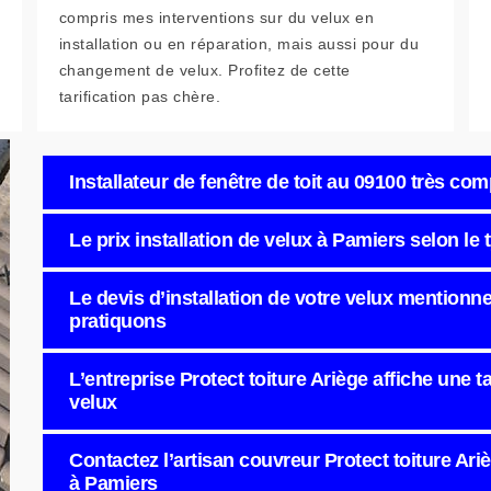
compris mes interventions sur du velux en
installation ou en réparation, mais aussi pour du
changement de velux. Profitez de cette
tarification pas chère.
Installateur de fenêtre de toit au 09100 très co
Le prix installation de velux à Pamiers selon le t
Le devis d’installation de votre velux mentionne
pratiquons
L’entreprise Protect toiture Ariège affiche une 
velux
Contactez l’artisan couvreur Protect toiture Ariè
à Pamiers