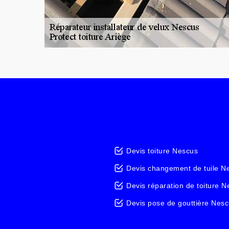
Devis toiture Nescus
Devis changement de tuile N
Devis réparation de toiture 
Devis pose de gouttière Nes