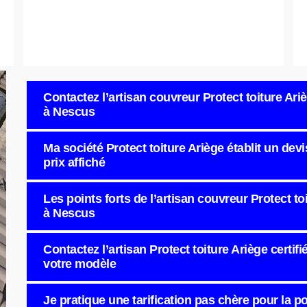
Contactez l’artisan couvreur Protect toiture Ariè
à Nescus
Ma société Protect toiture Ariège établit un devi
prix affiché
Les points forts de l’artisan couvreur Protect to
à Nescus
Contactez l’artisan Protect toiture Ariège certifi
votre modèle
Je pratique une tarification pas chère pour la p