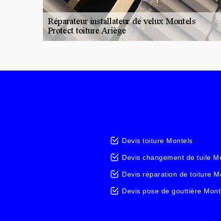
Devis toiture Montels
Devis changement de tuile M
Devis réparation de toiture M
Devis pose de gouttière Mont