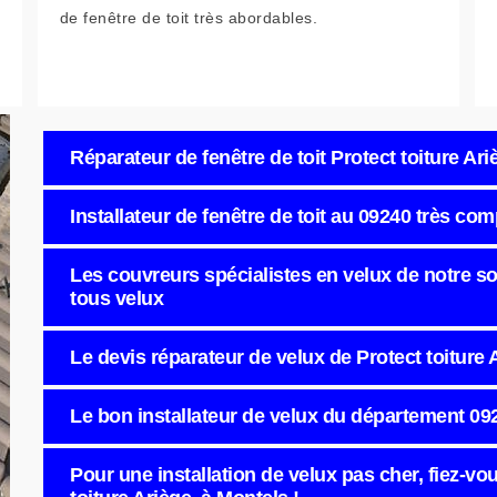
de fenêtre de toit très abordables.
Réparateur de fenêtre de toit Protect toiture Ar
Installateur de fenêtre de toit au 09240 très co
Les couvreurs spécialistes en velux de notre soc
tous velux
Le devis réparateur de velux de Protect toiture Ar
Le bon installateur de velux du département 09
Pour une installation de velux pas cher, fiez-vous