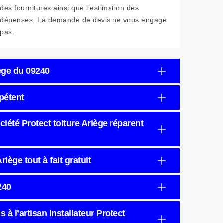
des fournitures ainsi que l’estimation des
dépenses. La demande de devis ne vous engage
pas.
iège du 09240
mpétent
iété Protect toiture Ariège réparent
iège tout à fait gratuit
240
 à l’artisan installateur Protect