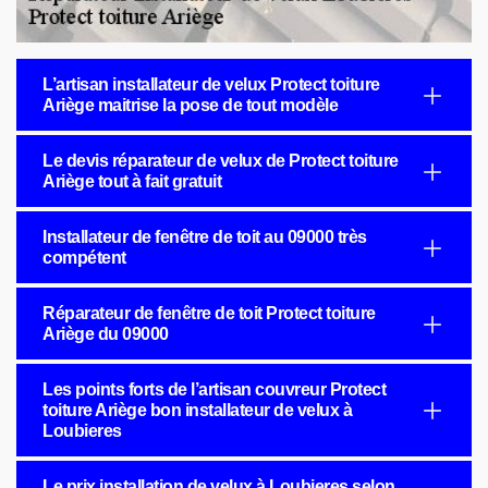
L’artisan installateur de velux Protect toiture
Ariège maitrise la pose de tout modèle
Le devis réparateur de velux de Protect toiture
Ariège tout à fait gratuit
Installateur de fenêtre de toit au 09000 très
compétent
Réparateur de fenêtre de toit Protect toiture
Ariège du 09000
Les points forts de l’artisan couvreur Protect
toiture Ariège bon installateur de velux à
Loubieres
Le prix installation de velux à Loubieres selon