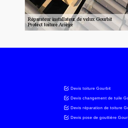
Devis toiture Gourbit
Devis changement de tuile Go
Devis réparation de toiture G
Devis pose de gouttière Gour