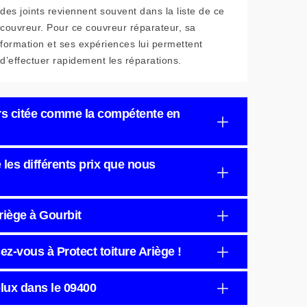
des joints reviennent souvent dans la liste de ce
couvreur. Pour ce couvreur réparateur, sa
formation et ses expériences lui permettent
d’effectuer rapidement les réparations.
ours citée comme la compétente en
 les différents prix que nous
Ariège à Gourbit
z-vous à Protect toiture Ariège !
elux dans le 09400