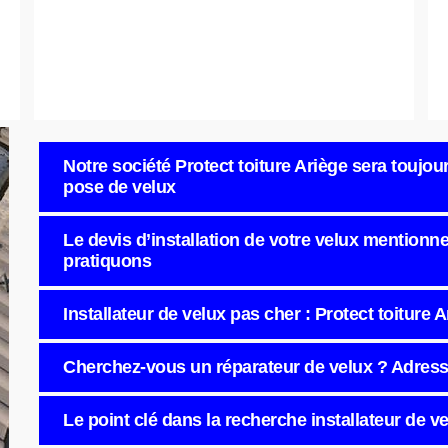
Notre société Protect toiture Ariège sera touj
pose de velux
Le devis d’installation de votre velux mentionne
pratiquons
Installateur de velux pas cher : Protect toiture 
Cherchez-vous un réparateur de velux ? Adresse
Le point clé dans la recherche installateur de v