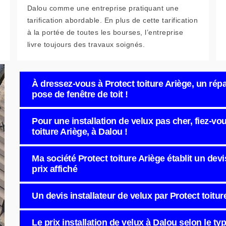
Dalou comme une entreprise pratiquant une
tarification abordable. En plus de cette tarification
à la portée de toutes les bourses, l’entreprise
livre toujours des travaux soignés.
À dressez-vous à Protect toiture Ariège, un répa
pose de fenêtre de toit !
Pour une installation de velux pas cher, fiez-vous
toiture Ariège, à Dalou !
Ma société Protect toiture Ariège établit un devi
prix affiché
Un devis installateur de velux par Protect toitur
Le prix installation de velux à Dalou selon le typ