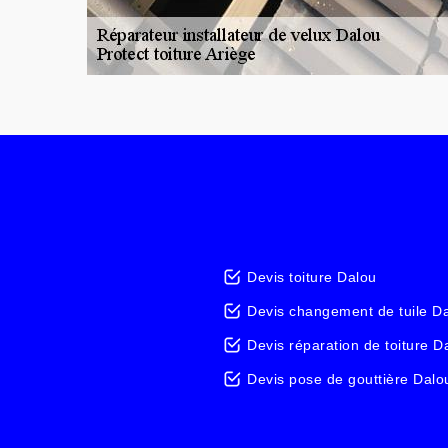
Devis toiture Dalou
Devis changement de tuile D
Devis réparation de toiture D
Devis pose de gouttière Dalo