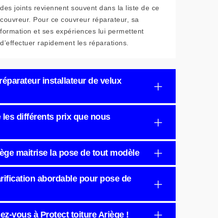
des joints reviennent souvent dans la liste de ce
couvreur. Pour ce couvreur réparateur, sa
formation et ses expériences lui permettent
d’effectuer rapidement les réparations.
 réparateur installateur de velux
 les différents prix que nous
riège maitrise la pose de tout modèle
tarification abordable pour pose de
z-vous à Protect toiture Ariège !