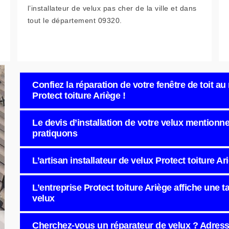
l’installateur de velux pas cher de la ville et dans
tout le département 09320.
Confiez la réparation de votre fenêtre de toit au
Protect toiture Ariège !
Le devis d’installation de votre velux mentionne
pratiquons
L’artisan installateur de velux Protect toiture A
L’entreprise Protect toiture Ariège affiche une 
velux
Cherchez-vous un réparateur de velux ? Adresse