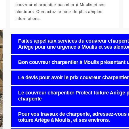
couvreur charpentier pas cher à Moulis et ses
alentours. Contactez-le pour de plus amples
informations.
Faites appel aux services du couvreur charpenti
Ariège pour une urgence à Moulis et ses alento
Bon couvreur charpentier à Moulis présentant un
Le devis pour avoir le prix couvreur charpentie
Le couvreur charpentier Protect toiture Ariège p
charpente
Pour vos travaux de charpente, adressez-vous 
toiture Ariège à Moulis, et ses environs.