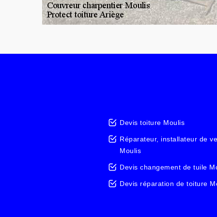
Devis toiture Moulis
Réparateur, installateur de v
Moulis
Devis changement de tuile Mo
Devis réparation de toiture M