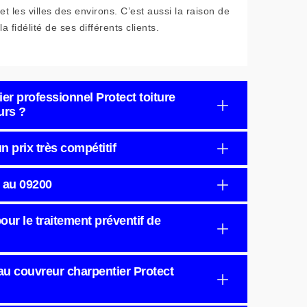
et les villes des environs. C’est aussi la raison de
la fidélité de ses différents clients.
er professionnel Protect toiture
urs ?
 prix très compétitif
r au 09200
our le traitement préventif de
au couvreur charpentier Protect