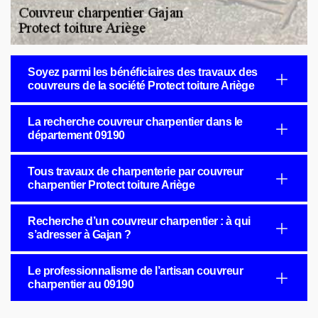
Soyez parmi les bénéficiaires des travaux des
couvreurs de la société Protect toiture Ariège
La recherche couvreur charpentier dans le
département 09190
Tous travaux de charpenterie par couvreur
charpentier Protect toiture Ariège
Recherche d’un couvreur charpentier : à qui
s’adresser à Gajan ?
Le professionnalisme de l’artisan couvreur
charpentier au 09190