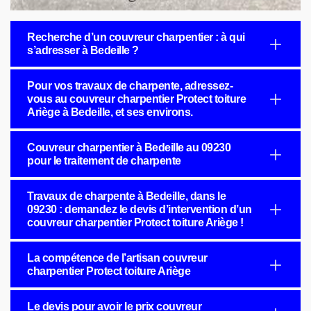
Recherche d’un couvreur charpentier : à qui
s’adresser à Bedeille ?
Pour vos travaux de charpente, adressez-
vous au couvreur charpentier Protect toiture
Ariège à Bedeille, et ses environs.
Couvreur charpentier à Bedeille au 09230
pour le traitement de charpente
Travaux de charpente à Bedeille, dans le
09230 : demandez le devis d’intervention d’un
couvreur charpentier Protect toiture Ariège !
La compétence de l’artisan couvreur
charpentier Protect toiture Ariège
Le devis pour avoir le prix couvreur